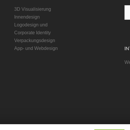
3D Visualisierung
Innendesign
Logodesign und
Corporate Identity
Verpackungsdesign
App- und Webdesign
I
We