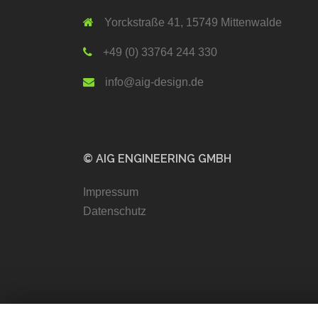
Yorckstraße 41, 15749 Mittenwalde
+49 (0) 33764 244 330
info@aig-design.de
© AIG ENGINEERING GMBH
Impressum
Datenschutz