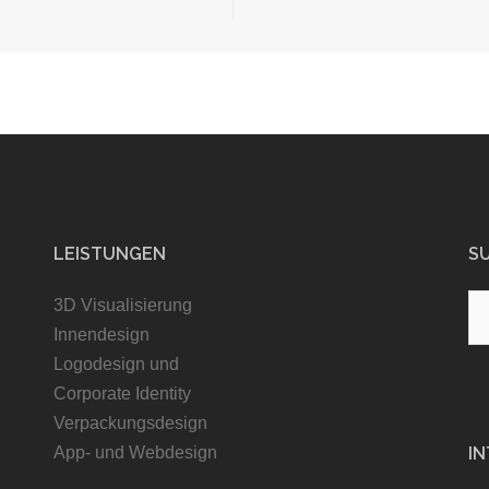
LEISTUNGEN
S
3D Visualisierung
S
Innendesign
na
Logodesign und
Corporate Identity
Verpackungsdesign
App- und Webdesign
I