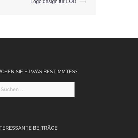
Logo design für EOD
⟶
UCHEN SIE ETWAS BESTIMMTES?
uche
ch:
NTERESSANTE BEITRÄGE